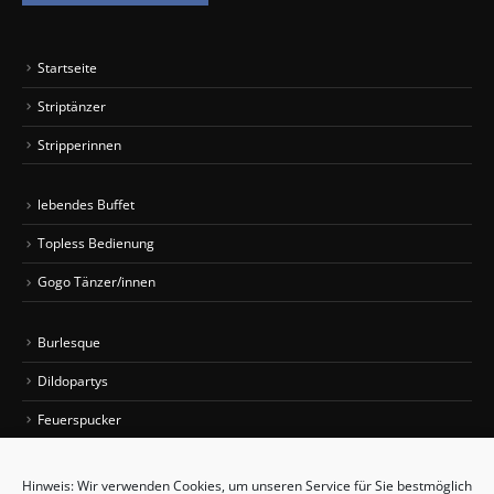
Startseite
Striptänzer
Stripperinnen
lebendes Buffet
Topless Bedienung
Gogo Tänzer/innen
Burlesque
Dildopartys
Feuerspucker
Sexy Car Wash
Hinweis: Wir verwenden Cookies, um unseren Service für Sie bestmöglich