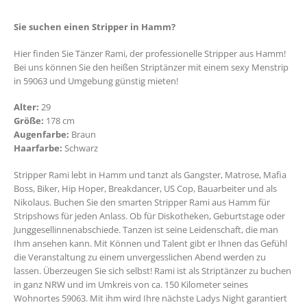
Sie suchen einen Stripper in Hamm?
Hier finden Sie Tänzer Rami, der professionelle Stripper aus Hamm!
Bei uns können Sie den heißen Striptänzer mit einem sexy Menstrip
in
59063
und Umgebung günstig mieten!
Alter:
29
Größe:
178 cm
Augenfarbe:
Braun
Haarfarbe:
Schwarz
Stripper Rami lebt in Hamm und tanzt als Gangster, Matrose, Mafia
Boss, Biker, Hip Hoper, Breakdancer, US Cop, Bauarbeiter und als
Nikolaus. Buchen Sie den smarten Stripper Rami aus Hamm für
Stripshows für jeden Anlass. Ob für Diskotheken, Geburtstage oder
Junggesellinnenabschiede. Tanzen ist seine Leidenschaft, die man
Ihm ansehen kann. Mit Können und Talent gibt er Ihnen das Gefühl
die Veranstaltung zu einem unvergesslichen Abend werden zu
lassen. Überzeugen Sie sich selbst! Rami ist als Striptänzer zu buchen
in ganz NRW und im Umkreis von ca. 150 Kilometer seines
Wohnortes
59063
. Mit ihm wird Ihre nächste Ladys Night garantiert