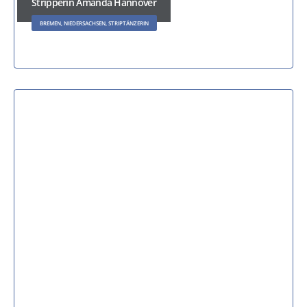
Stripperin Amanda Hannover
BREMEN, NIEDERSACHSEN, STRIPTÄNZERIN