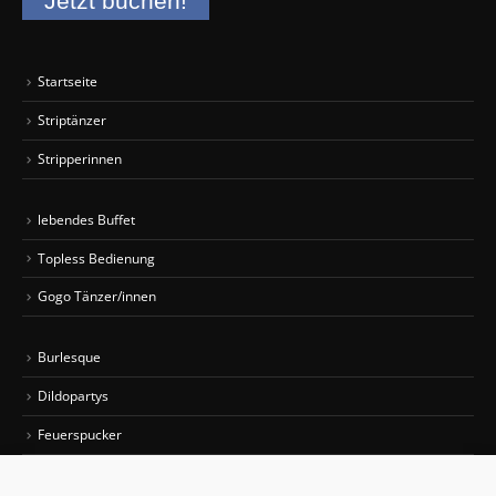
Jetzt buchen!
Startseite
Striptänzer
Stripperinnen
lebendes Buffet
Topless Bedienung
Gogo Tänzer/innen
Burlesque
Dildopartys
Feuerspucker
Sexy Car Wash