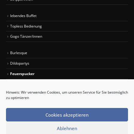
lebendes Buffet
Topless Bedienung
Gogo Tänzer/innen
Burlesque
Dildopartys
Feuerspucker
Sexy Car Wash
Hinweis: Wir verwenden Cookies, um unseren Service für Sie bestmöglich
zu optimieren
Partybus mieten
Limousinenservice
Cookies akzeptieren
Ablehnen