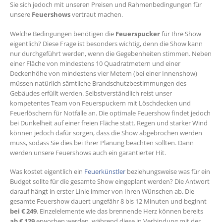
Sie sich jedoch mit unseren Preisen und Rahmenbedingungen für
unsere
Feuershows
vertraut machen.
Welche Bedingungen benötigen die
Feuerspucker
für Ihre Show
eigentlich? Diese Frage ist besonders wichtig, denn die Show kann
nur durchgeführt werden, wenn die Gegebenheiten stimmen. Neben
einer Fläche von mindestens 10 Quadratmetern und einer
Deckenhöhe von mindestens vier Metern (bei einer Innenshow)
müssen natürlich sämtliche Brandschutzbestimmungen des
Gebäudes erfüllt werden. Selbstverständlich reist unser
kompetentes Team von Feuerspuckern mit Löschdecken und
Feuerlöschern für Notfälle an. Die optimale Feuershow findet jedoch
bei Dunkelheit auf einer freien Fläche statt. Regen und starker Wind
können jedoch dafür sorgen, dass die Show abgebrochen werden
muss, sodass Sie dies bei Ihrer Planung beachten sollten. Dann
werden unsere Feuershows auch ein garantierter Hit.
Was kostet eigentlich ein
Feuerkünstler
beziehungsweise was für ein
Budget sollte für die gesamte Show eingeplant werden? Die Antwort
darauf hängt in erster Linie immer von Ihren Wünschen ab. Die
gesamte Feuershow dauert ungefähr 8 bis 12 Minuten und beginnt
bei € 249
. Einzelelemente wie das brennende Herz können bereits
ab € 129
erworben werden, während diese in Verbindung mit der