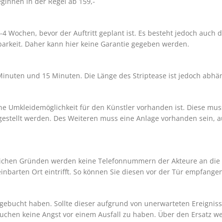
eginnen in der Regel ab 159,-
3-4 Wochen, bevor der Auftritt geplant ist. Es besteht jedoch auch d
barkeit. Daher kann hier keine Garantie gegeben werden.
Minuten und 15 Minuten. Die Länge des Striptease ist jedoch abh
ne Umkleidemöglichkeit für den Künstler vorhanden ist. Diese muss
stellt werden. Des Weiteren muss eine Anlage vorhanden sein, au
ftlichen Gründen werden keine Telefonnummern der Akteure an die
einbarten Ort eintrifft. So können Sie diesen vor der Tür empfange
 gebucht haben. Sollte dieser aufgrund von unerwarteten Ereignisse
auchen keine Angst vor einem Ausfall zu haben. Über den Ersatz we