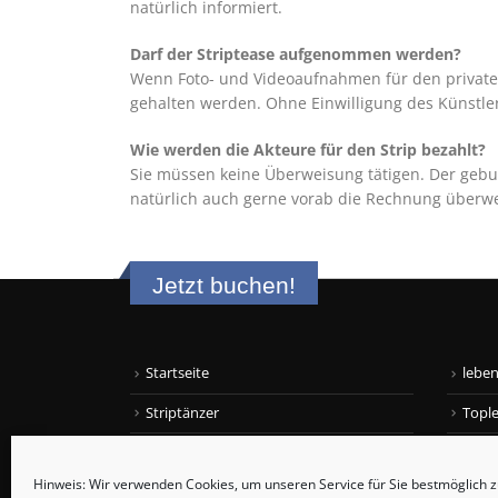
natürlich informiert.
Darf der Striptease aufgenommen werden?
Wenn Foto- und Videoaufnahmen für den privaten
gehalten werden. Ohne Einwilligung des Künstler
Wie werden die Akteure für den Strip bezahlt?
Sie müssen keine Überweisung tätigen. Der gebuc
natürlich auch gerne vorab die Rechnung überw
Jetzt buchen!
Startseite
leben
Striptänzer
Topl
Stripperinnen
Gogo
Hinweis: Wir verwenden Cookies, um unseren Service für Sie bestmöglich 