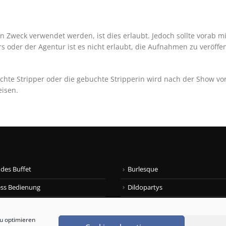
 Zweck verwendet werden, ist dies erlaubt. Jedoch sollte vorab 
s oder der Agentur ist es nicht erlaubt, die Aufnahmen zu veröffe
hte Stripper oder die gebuchte Stripperin wird nach der Show vo
eisen.
des Buffet
Burlesque
ess Bedienung
Dildopartys
 Tänzer/innen
Feuerspucker
zu optimieren