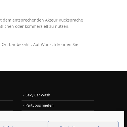
mit dem entsprechenden Akteur Rücksprache
ntlichen oder kommerziell zu nutzen.
r Ort bar bezahlt. Auf Wunsch können Sie
Sexy Car Wash
Partybus mieten
Limousinenservice