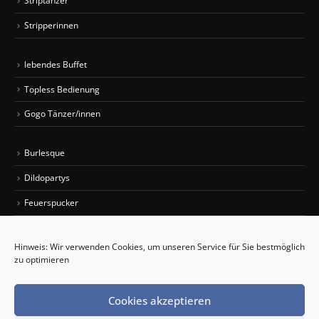
Striptänzer
Stripperinnen
lebendes Buffet
Topless Bedienung
Gogo Tänzer/innen
Burlesque
Dildopartys
Feuerspucker
Sexy Car Wash
Hinweis: Wir verwenden Cookies, um unseren Service für Sie bestmöglich
zu optimieren
Partybus mieten
Limousinenservice
Cookies akzeptieren