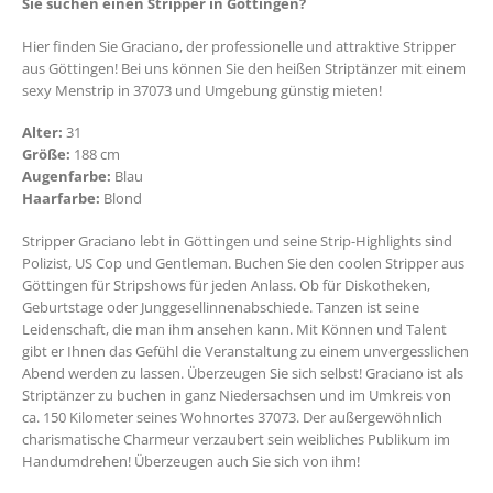
Sie suchen einen Stripper in Göttingen?
Hier finden Sie Graciano, der professionelle und attraktive Stripper
aus Göttingen! Bei uns können Sie den heißen Striptänzer mit einem
sexy Menstrip in 37073 und Umgebung günstig mieten!
Alter:
31
Größe:
188 cm
Augenfarbe:
Blau
Haarfarbe:
Blond
Stripper Graciano lebt in Göttingen und seine Strip-Highlights sind
Polizist, US Cop und Gentleman. Buchen Sie den coolen Stripper aus
Göttingen für Stripshows für jeden Anlass. Ob für Diskotheken,
Geburtstage oder Junggesellinnenabschiede. Tanzen ist seine
Leidenschaft, die man ihm ansehen kann. Mit Können und Talent
gibt er Ihnen das Gefühl die Veranstaltung zu einem unvergesslichen
Abend werden zu lassen. Überzeugen Sie sich selbst! Graciano ist als
Striptänzer zu buchen in ganz Niedersachsen und im Umkreis von
ca. 150 Kilometer seines Wohnortes 37073. Der außergewöhnlich
charismatische Charmeur verzaubert sein weibliches Publikum im
Handumdrehen! Überzeugen auch Sie sich von ihm!