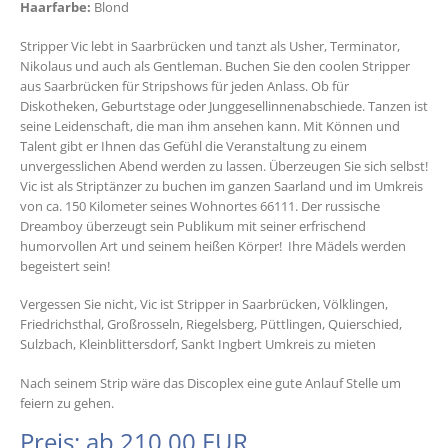
Haarfarbe:
Blond
Stripper Vic lebt in Saarbrücken und tanzt als Usher, Terminator,
Nikolaus und auch als Gentleman. Buchen Sie den coolen Stripper
aus Saarbrücken für Stripshows für jeden Anlass. Ob für
Diskotheken, Geburtstage oder Junggesellinnenabschiede. Tanzen ist
seine Leidenschaft, die man ihm ansehen kann. Mit Können und
Talent gibt er Ihnen das Gefühl die Veranstaltung zu einem
unvergesslichen Abend werden zu lassen. Überzeugen Sie sich selbst!
Vic ist als Striptänzer zu buchen im ganzen Saarland und im Umkreis
von ca. 150 Kilometer seines Wohnortes 66111. Der russische
Dreamboy überzeugt sein Publikum mit seiner erfrischend
humorvollen Art und seinem heißen Körper! Ihre Mädels werden
begeistert sein!
Vergessen Sie nicht, Vic ist Stripper in Saarbrücken, Völklingen,
Friedrichsthal, Großrosseln, Riegelsberg, Püttlingen, Quierschied,
Sulzbach, Kleinblittersdorf, Sankt Ingbert Umkreis zu mieten
Nach seinem Strip wäre das Discoplex eine gute Anlauf Stelle um
feiern zu gehen.
Preis: ab 210,00 EUR